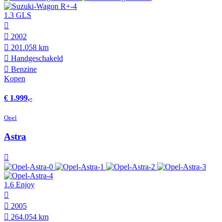
1.3 GLS
2002
201.058 km
Hand­geschakeld
Benzine
Kopen
€ 1.999,-
Opel
Astra
1.6 Enjoy
2005
264.054 km