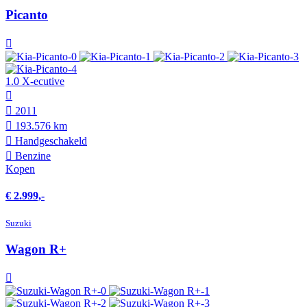
Picanto
1.0 X-ecutive
2011
193.576 km
Hand­geschakeld
Benzine
Kopen
€ 2.999,-
Suzuki
Wagon R+