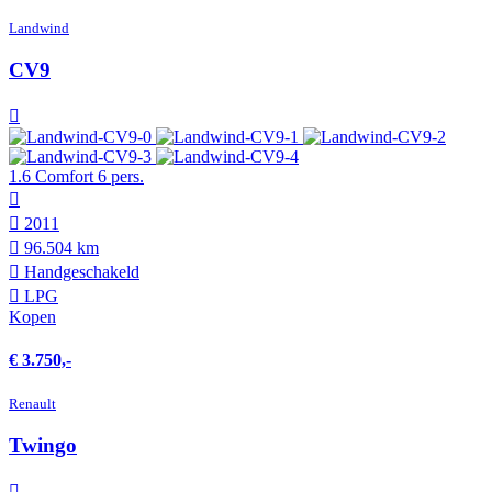
Landwind
CV9
1.6 Comfort 6 pers.
2011
96.504 km
Hand­geschakeld
LPG
Kopen
€ 3.750,-
Renault
Twingo