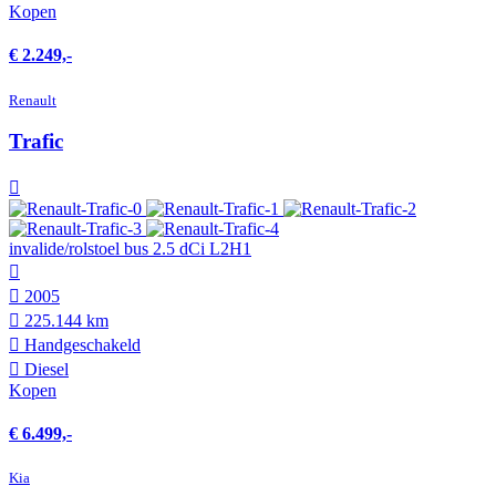
Kopen
€ 2.249,-
Renault
Trafic
invalide/rolstoel bus 2.5 dCi L2H1
2005
225.144 km
Hand­geschakeld
Diesel
Kopen
€ 6.499,-
Kia