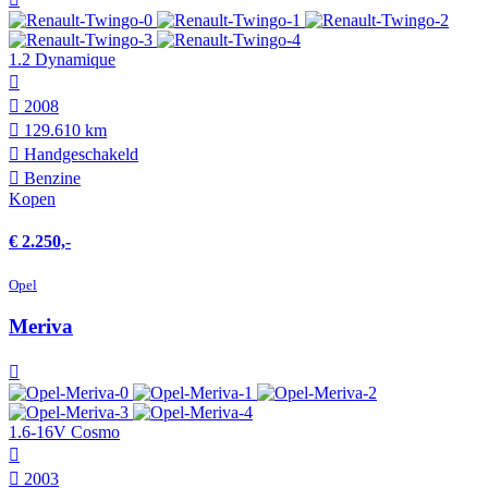
1.2 Dynamique
2008
129.610 km
Hand­geschakeld
Benzine
Kopen
€ 2.250,-
Opel
Meriva
1.6-16V Cosmo
2003