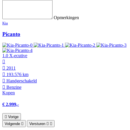
Opmerkingen
Kia
Picanto
1.0 X-ecutive
2011
193.576 km
Hand­geschakeld
Benzine
Kopen
€ 2.999,-
Vorige
Volgende
Versturen