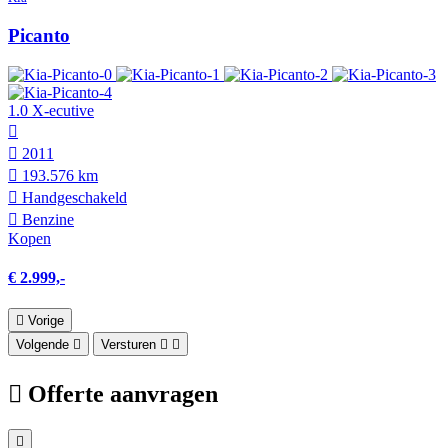
Picanto
1.0 X-ecutive
2011
193.576 km
Hand­geschakeld
Benzine
Kopen
€ 2.999,-
Vorige
Volgende
Versturen
Offerte aanvragen