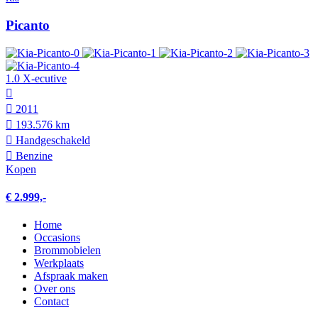
Picanto
1.0 X-ecutive
2011
193.576 km
Hand­geschakeld
Benzine
Kopen
€ 2.999,-
Home
Occasions
Brommobielen
Werkplaats
Afspraak maken
Over ons
Contact