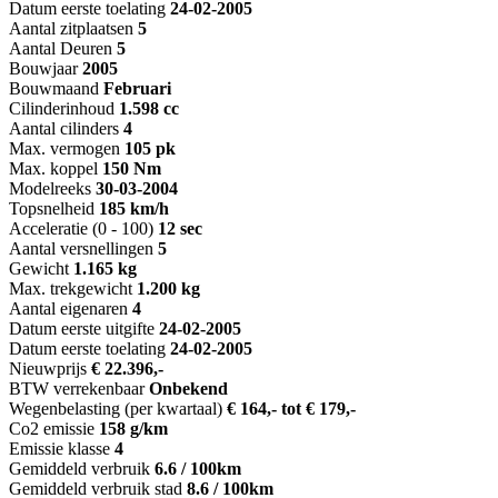
Datum eerste toelating
24-02-2005
Aantal zitplaatsen
5
Aantal Deuren
5
Bouwjaar
2005
Bouwmaand
Februari
Cilinderinhoud
1.598 cc
Aantal cilinders
4
Max. vermogen
105 pk
Max. koppel
150 Nm
Modelreeks
30-03-2004
Topsnelheid
185 km/h
Acceleratie (0 - 100)
12 sec
Aantal versnellingen
5
Gewicht
1.165 kg
Max. trekgewicht
1.200 kg
Aantal eigenaren
4
Datum eerste uitgifte
24-02-2005
Datum eerste toelating
24-02-2005
Nieuwprijs
€ 22.396,-
BTW verrekenbaar
Onbekend
Wegenbelasting (per kwartaal)
€ 164,- tot € 179,-
Co2 emissie
158 g/km
Emissie klasse
4
Gemiddeld verbruik
6.6 / 100km
Gemiddeld verbruik stad
8.6 / 100km