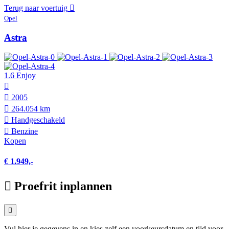
Terug naar voertuig
Opel
Astra
1.6 Enjoy
2005
264.054 km
Hand­geschakeld
Benzine
Kopen
€ 1.949,-
Proefrit inplannen
Vul hier je gegevens in en kies zelf een voorkeursdatum en tijd voor