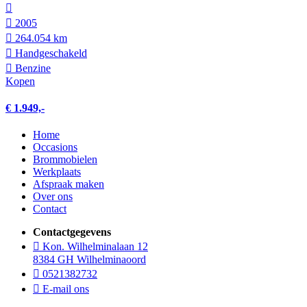
2005
264.054 km
Hand­geschakeld
Benzine
Kopen
€ 1.949,-
Home
Occasions
Brommobielen
Werkplaats
Afspraak maken
Over ons
Contact
Contactgegevens
Kon. Wilhelminalaan 12
8384 GH Wilhelminaoord
0521382732
E-mail ons