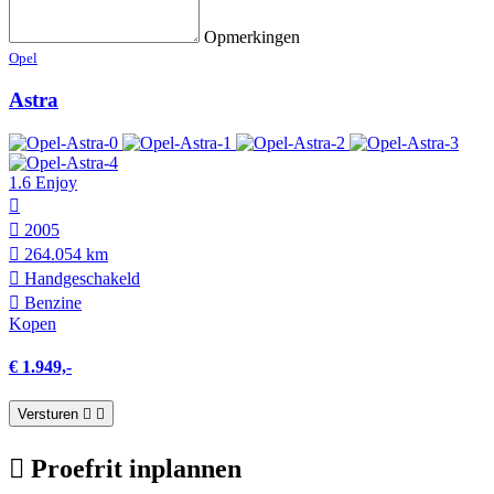
Opmerkingen
Opel
Astra
1.6 Enjoy
2005
264.054 km
Hand­geschakeld
Benzine
Kopen
€ 1.949,-
Versturen
Proefrit inplannen