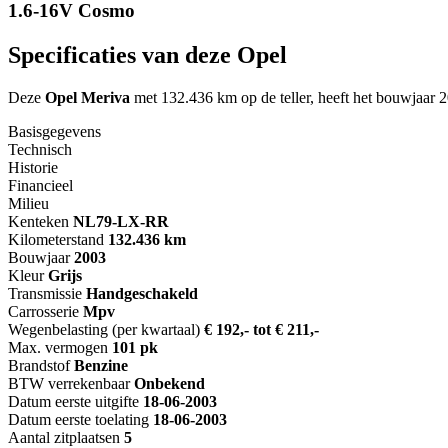
1.6-16V Cosmo
Specificaties van deze Opel
Deze
Opel Meriva
met 132.436 km op de teller, heeft het bouwjaar 
Basisgegevens
Technisch
Historie
Financieel
Milieu
Kenteken
NL
79-LX-RR
Kilometerstand
132.436 km
Bouwjaar
2003
Kleur
Grijs
Transmissie
Handgeschakeld
Carrosserie
Mpv
Wegenbelasting (per kwartaal)
€ 192,- tot € 211,-
Max. vermogen
101 pk
Brandstof
Benzine
BTW verrekenbaar
Onbekend
Datum eerste uitgifte
18-06-2003
Datum eerste toelating
18-06-2003
Aantal zitplaatsen
5