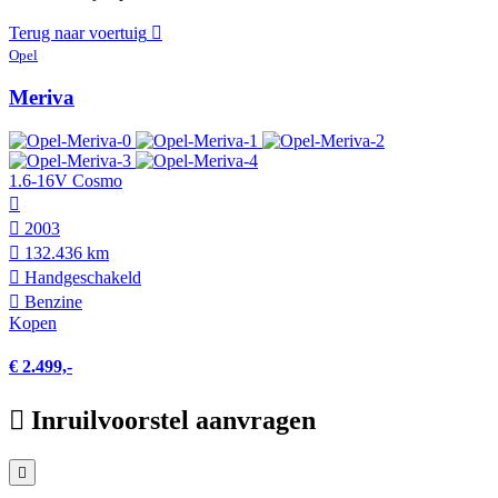
Terug naar voertuig
Opel
Meriva
1.6-16V Cosmo
2003
132.436 km
Hand­geschakeld
Benzine
Kopen
€ 2.499,-
Inruilvoorstel aanvragen