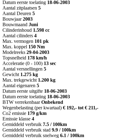
Datum eerste toelating
18-06-2003
Aantal zitplaatsen
5
Aantal Deuren
5
Bouwjaar
2003
Bouwmaand
Juni
Cilinderinhoud
1.598 cc
Aantal cilinders
4
Max. vermogen
101 pk
Max. koppel
150 Nm
Modelreeks
29-04-2003
Topsnelheid
178 km/h
Acceleratie (0 - 100)
13 sec
Aantal versnellingen
5
Gewicht
1.275 kg
Max. trekgewicht
1.200 kg
Aantal eigenaren
5
Datum eerste uitgifte
18-06-2003
Datum eerste toelating
18-06-2003
BTW verrekenbaar
Onbekend
Wegenbelasting (per kwartaal)
€ 192,- tot € 211,-
Co2 emissie
179 g/km
Emissie klasse
4
Gemiddeld verbruik
7.5 / 100km
Gemiddeld verbruik stad
9.9 / 100km
Gemiddeld verbruik snelweg
6.1 / 100km